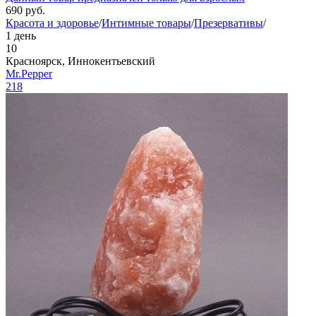
690
руб.
Красота и здоровье
/
Интимные товары
/
Презервативы
/
1 день
10
Красноярск, Иннокентьевский
Mr.Pepper
218