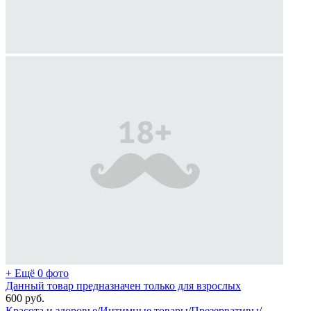
+ Ещё 0 фото
Данный товар предназначен только для взрослых
600
руб.
Красота и здоровье
/
Интимные товары
/
Презервативы
/