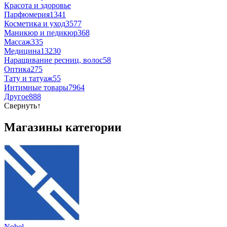
Красота и здоровье
Парфюмерия
1341
Косметика и уход
3577
Маникюр и педикюр
368
Массаж
335
Медицина
13230
Наращивание ресниц, волос
58
Оптика
275
Тату и татуаж
55
Интимные товары
7964
Другое
888
Свернуть
↑
Магазины категории
Nobel