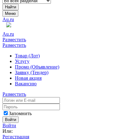
Найти
Меню
Au.ru
Au.ru
Разместить
Разместить
Товар (Лот)
Услугу
Промо (Объявление)
Заявку (Тендер)
Новая акция
Вакансию
Разместить
Запомнить
Войти
Войти
Или:
Регистрация