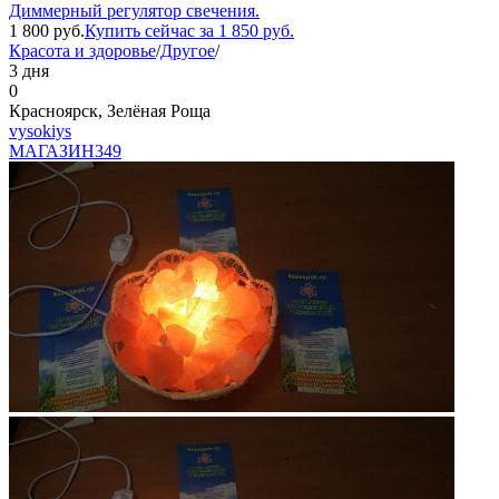
Диммерный регулятор свечения.
1 800
руб.
Купить сейчас за
1 850
руб.
Красота и здоровье
/
Другое
/
3 дня
0
Красноярск, Зелёная Роща
vysokiys
МАГАЗИН
349